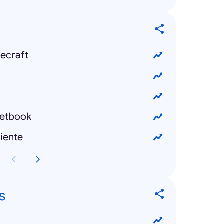
ecraft
etbook
iente
s