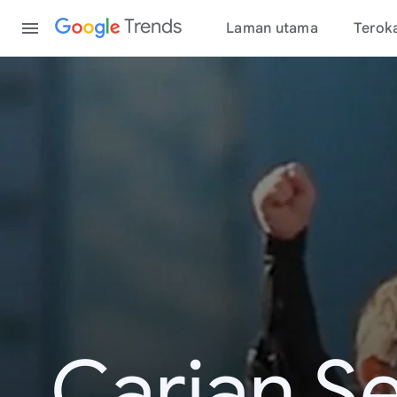
Content
Trends
Laman utama
Terok
Carian S