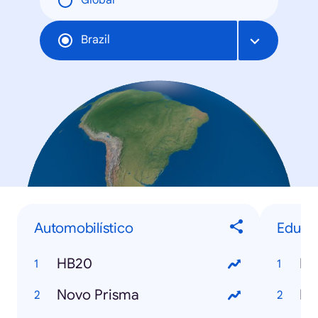
Global
Brazil
Automobilístico
Educa
HB20
En
Novo Prisma
Pr