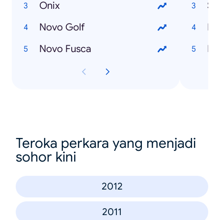
Onix
Si
Novo Golf
Pr
Novo Fusca
Fa
Teroka perkara yang menjadi
sohor kini
2012
2011