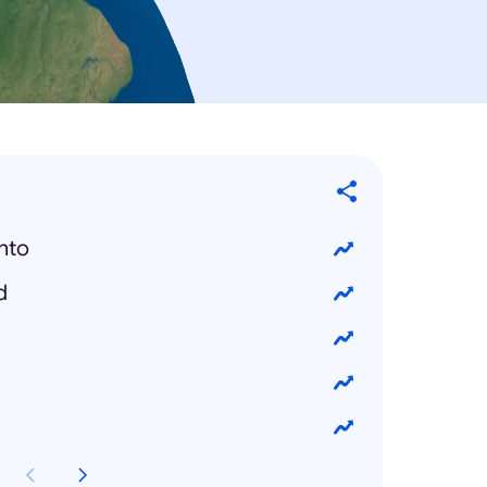
nto
d