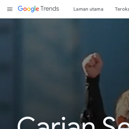
Content
Trends
Laman utama
Terok
Carian S