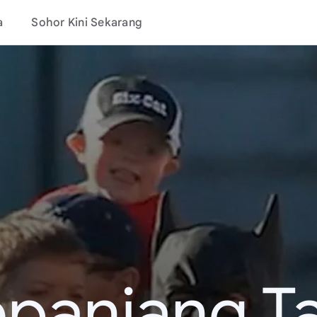
a
Sohor Kini Sekarang
epanjang T