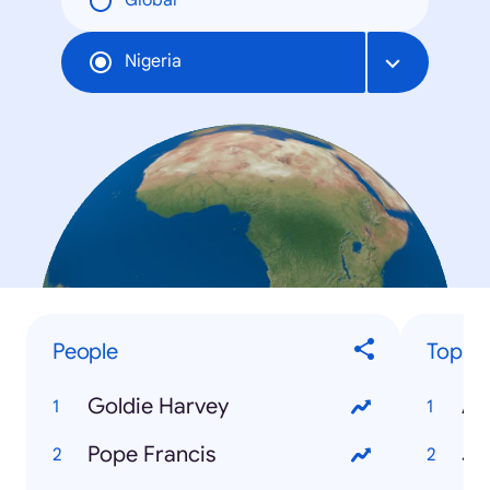
Global
Nigeria
People
Top Tr
Goldie Harvey
AS
Pope Francis
JA