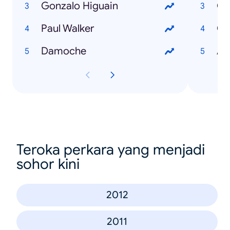
Gonzalo Higuain
Go
Paul Walker
Co
Damoche
An
Teroka perkara yang menjadi
sohor kini
2012
2011