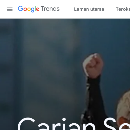
Content
Trends
Laman utama
Terok
Carian S