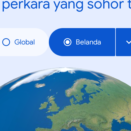
t perkara yang sohor 
Global
Belanda