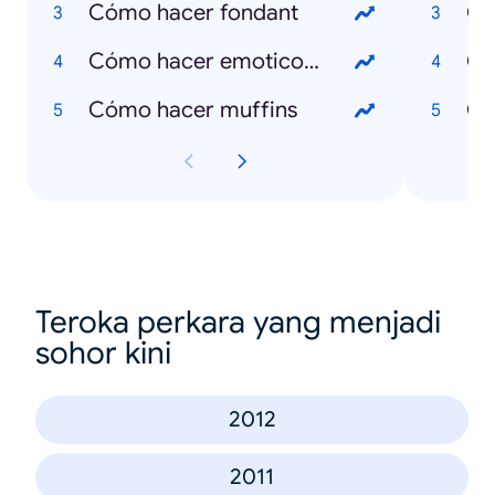
Cómo hacer fondant
Qu
Cómo hacer emoticones
Qu
Cómo hacer muffins
Qu
Teroka perkara yang menjadi
sohor kini
2012
2011