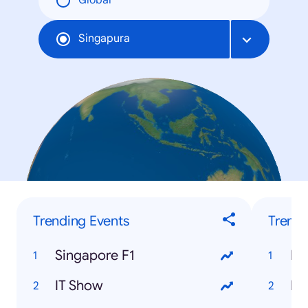
Global
Singapura
Trending Events
Trendi
Singapore F1
Ra
IT Show
Ha