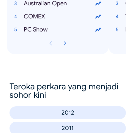
Australian Open
Cy
COMEX
Tw
PC Show
Pa
Teroka perkara yang menjadi
sohor kini
2012
2011