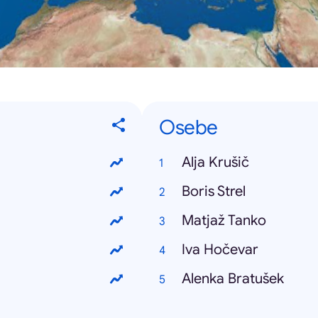
Osebe
Alja Krušič
Boris Strel
Matjaž Tanko
Iva Hočevar
Alenka Bratušek