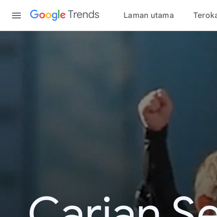
Content
Trends
Laman utama
Terok
Carian S