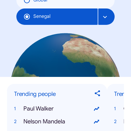
Global
Senegal
Trending people
Trendi
Paul Walker
Ca
Nelson Mandela
Di