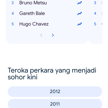
Bruno Metsu
Sa
Gareth Bale
Se
Hugo Chavez
Ou
Teroka perkara yang menjadi
sohor kini
2012
2011