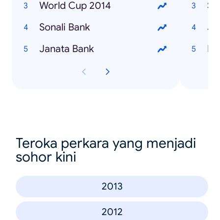
World Cup 2014
Su
Sonali Bank
Ja
Janata Bank
Na
Teroka perkara yang menjadi
sohor kini
2013
2012