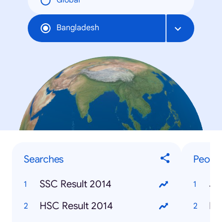
Global
Bangladesh
Searches
Peopl
SSC Result 2014
Je
HSC Result 2014
Ro