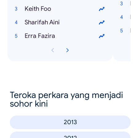
Ho
Keith Foo
Ho
Sharifah Aini
Pr
Erra Fazira
Teroka perkara yang menjadi
sohor kini
2013