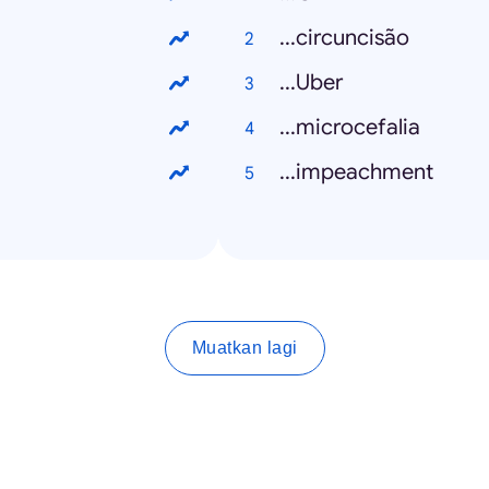
...circuncisão
...Uber
...microcefalia
...impeachment
Muatkan lagi