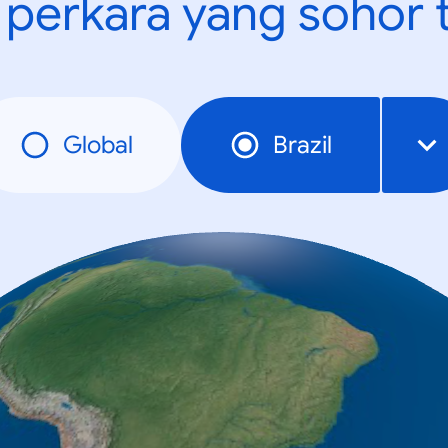
t perkara yang sohor 
Global
Brazil