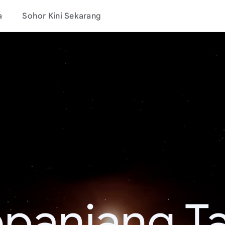
a
Sohor Kini Sekarang
epanjang T