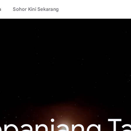
a
Sohor Kini Sekarang
epanjang T