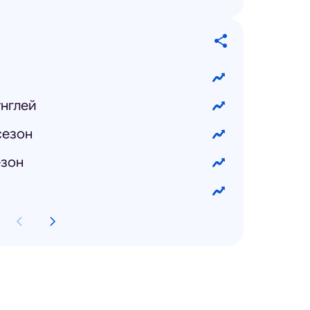
нглей
сезон
езон