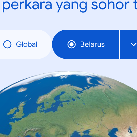
t perkara yang sohor 
Global
Belarus