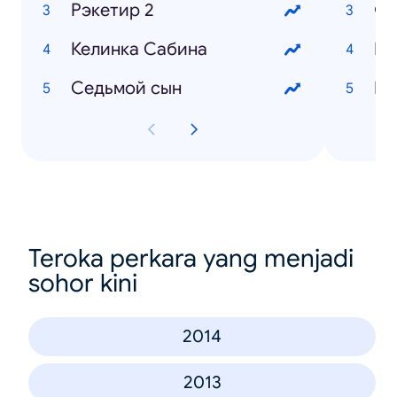
Рэкетир 2
Фо
Келинка Сабина
Ба
Седьмой сын
Ку
Teroka perkara yang menjadi
sohor kini
2014
2013