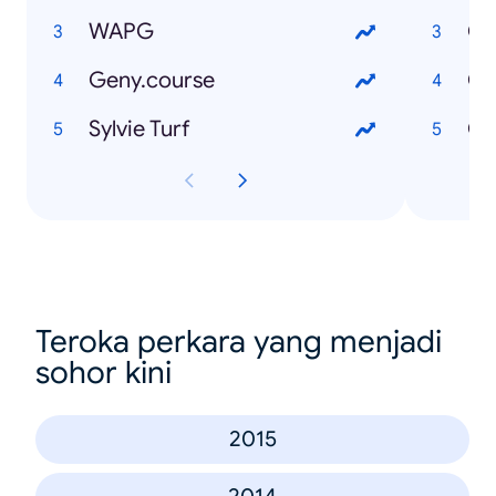
WAPG
Qu
Geny.course
Qu
Sylvie Turf
Qu
Teroka perkara yang menjadi
sohor kini
2015