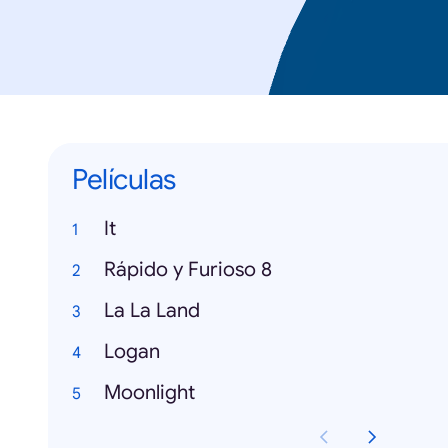
Películas
It
Rápido y Furioso 8
La La Land
Logan
Moonlight