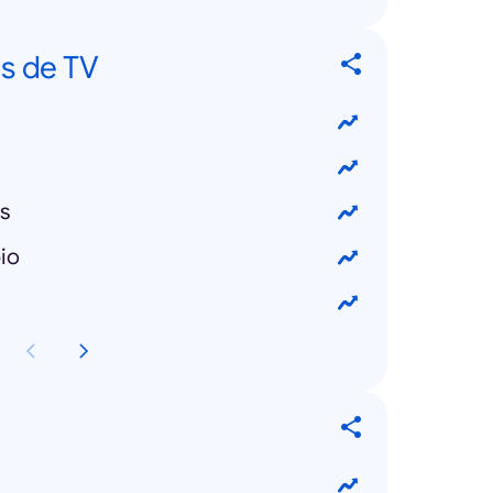
s de TV
s
io