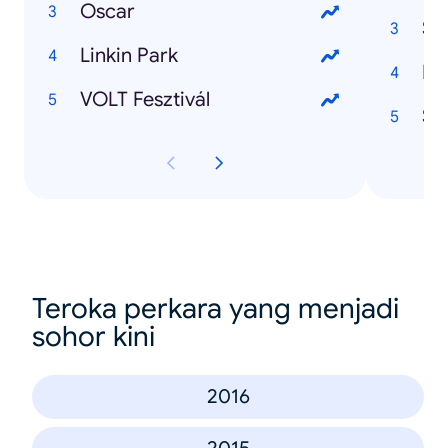
Oscar
Su
Linkin Park
VOLT Fesztivál
St
Teroka perkara yang menjadi
sohor kini
2016