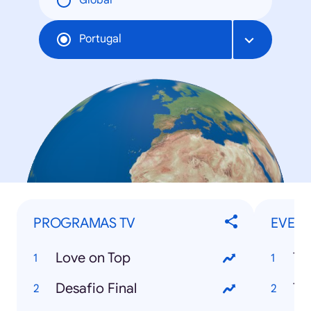
Global
Portugal
PROGRAMAS TV
EVENT
Love on Top
Desafio Final
To