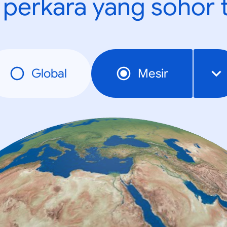
t perkara yang sohor 
Global
Mesir