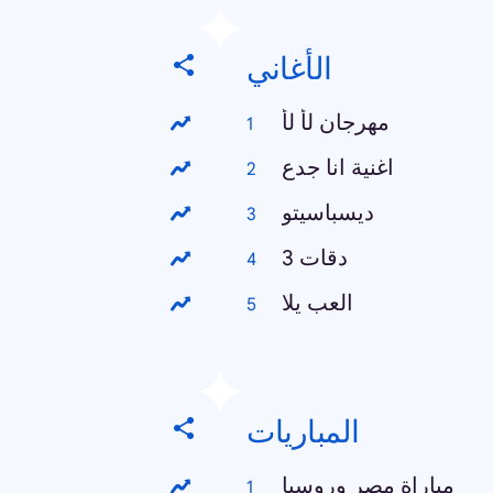
الأغاني
مهرجان لأ لأ
اغنية انا جدع
ديسباسيتو
3 دقات
العب يلا
المباريات
مباراة مصر وروسيا