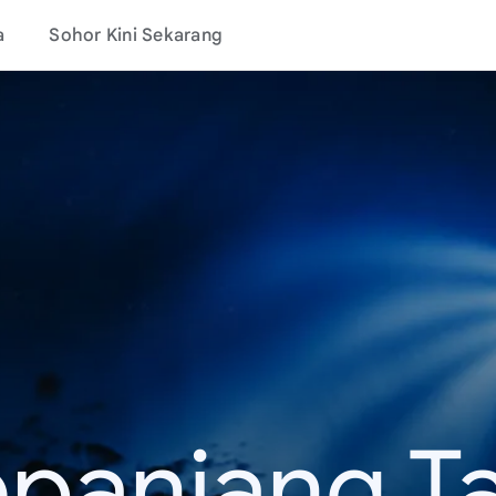
a
Sohor Kini Sekarang
epanjang T