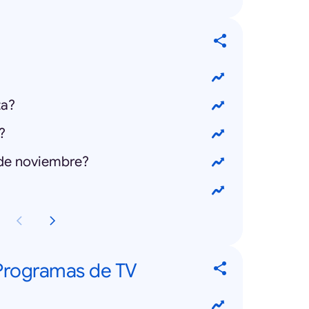
ta?
?
 de noviembre?
 Programas de TV