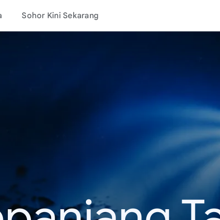
a
Sohor Kini Sekarang
epanjang T