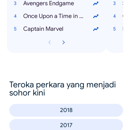
Avengers Endgame
St
Once Upon a Time in Hollywood
Ga
Captain Marvel
Br
Teroka perkara yang menjadi
sohor kini
2018
2017