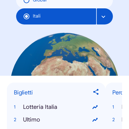
Global
Itali
Biglietti
Perch
Lotteria Italia
È 
Ultimo
Ri