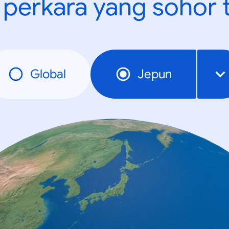
t perkara yang sohor 
Global
Jepun