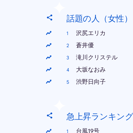
話題の人（女性）
沢尻エリカ
蒼井優
滝川クリステル
大坂なおみ
渋野日向子
急上昇ランキン
台風19号