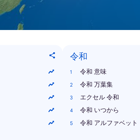
令和
令和 意味
令和 万葉集
エクセル 令和
令和 いつから
令和 アルファベット