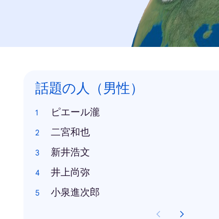
話題の人（男性）
ピエール瀧
二宮和也
新井浩文
井上尚弥
小泉進次郎