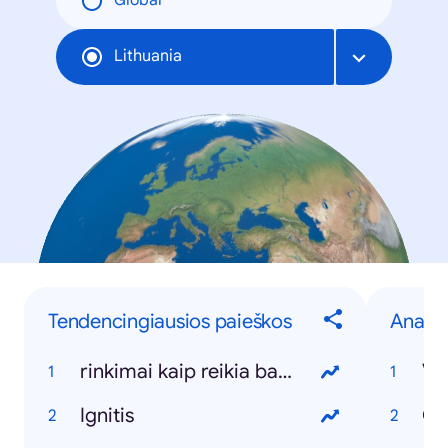
Global
Lithuania
Tendencingiausios paieškos
Anapil
rinkimai kaip reikia balsuoti
Vy
Ignitis
Ca