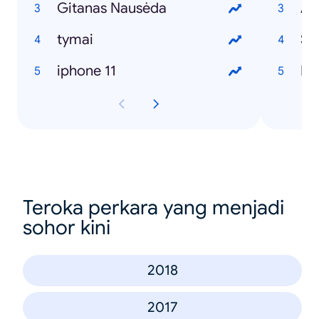
Gitanas Nausėda
Al
tymai
Sa
iphone 11
Ka
Teroka perkara yang menjadi
sohor kini
2018
2017