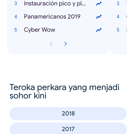
Instauración pico y placa Lima
To
Panamericanos 2019
Ca
Cyber Wow
IT 
Teroka perkara yang menjadi
sohor kini
2018
2017