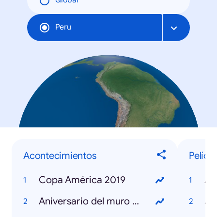
Global
Peru
Acontecimientos
Pelícu
Copa América 2019
Av
Aniversario del muro de Berlín
Jo