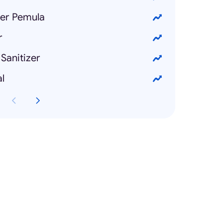
er Pemula
r
Sanitizer
l