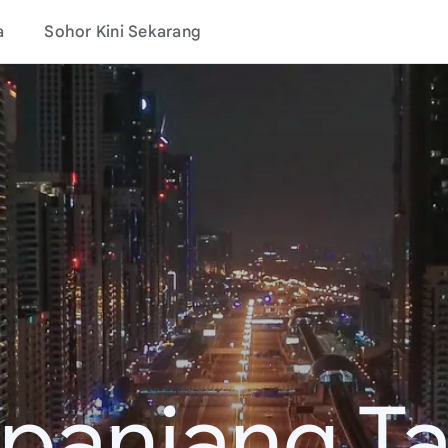
a
Sohor Kini Sekarang
epanjang T