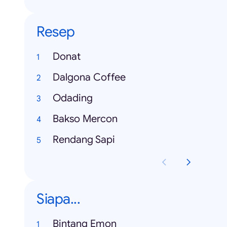
Resep
Donat
Dalgona Coffee
Odading
Bakso Mercon
Rendang Sapi
Siapa...
Bintang Emon