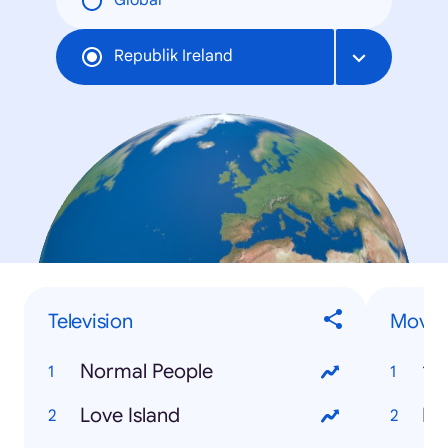
Global
Republik Ireland
Television
Movie
Normal People
19
Love Island
Pa