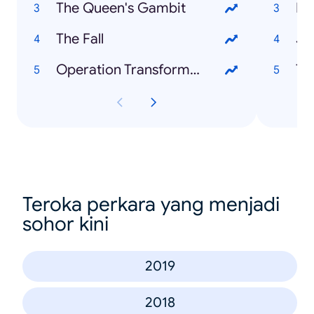
The Queen's Gambit
Li
The Fall
Jo
Operation Transformation
Te
Teroka perkara yang menjadi
sohor kini
2019
2018