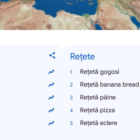
Rețete
Rețetă gogosi
Rețetă banana bread
Rețetă pâine
Rețetă pizza
Rețetă eclere