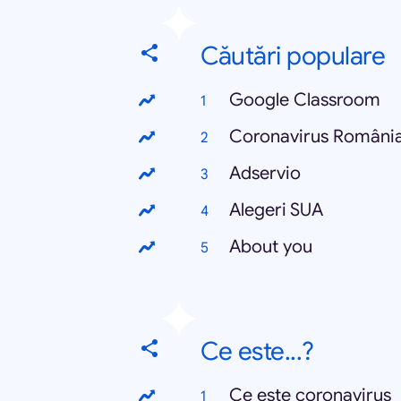
Căutări populare
Google Classroom
Coronavirus Români
Adservio
Alegeri SUA
About you
Ce este...?
Ce este coronavirus