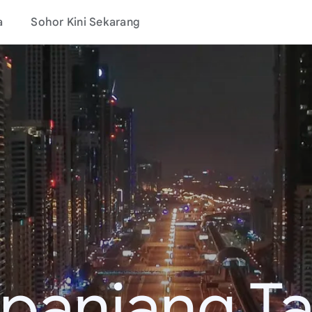
a
Sohor Kini Sekarang
epanjang T