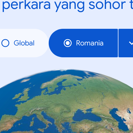
t perkara yang sohor 
Global
Romania