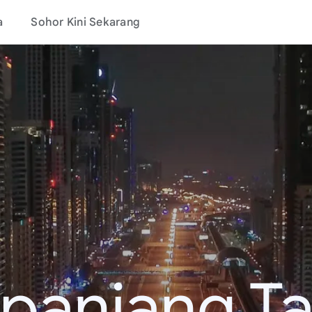
a
Sohor Kini Sekarang
epanjang T