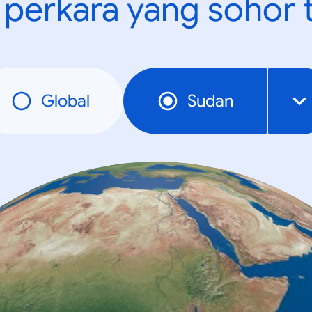
t perkara yang sohor 
Global
Sudan