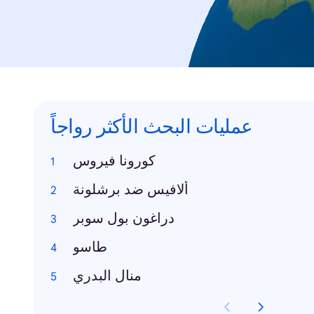
عمليات البحث الأكثر رواجاً
كورونا فيروس
ألافيس ضد برشلونة
دراغون بول سوبر
طاسو
منال البدري