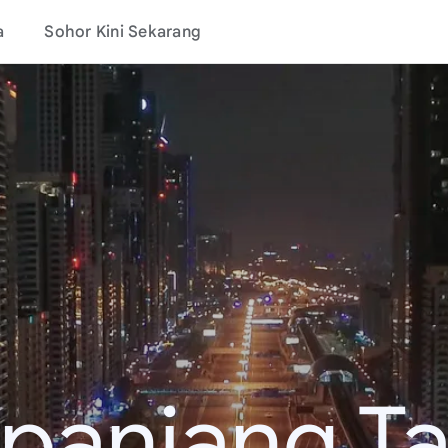
a
Sohor Kini Sekarang
epanjang T