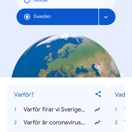
Global
Sweden
Varför?
Vad?
Varför firar vi Sveriges nationaldag?
Va
Varför är coronaviruset farligt?
Va