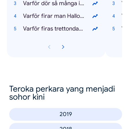
Varför dör så många i Italien?
Va
Varför firar man Halloween?
Va
Varför firas trettondagen?
Teroka perkara yang menjadi
sohor kini
2019