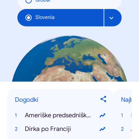
Global
Slovenia
Dogodki
Najbolj
Ameriške predsedniške volitve
Ko
Dirka po Franciji
Ar