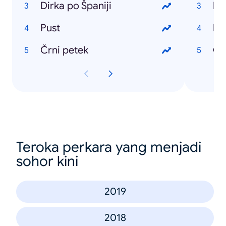
Dirka po Španiji
Ko
Pust
Di
Črni petek
Ob
Teroka perkara yang menjadi
sohor kini
2019
2018