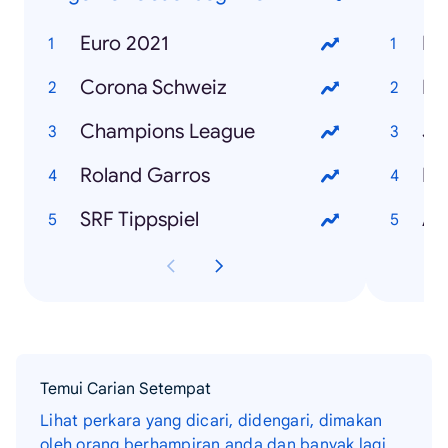
Euro 2021
Fa
Corona Schweiz
Bl
Champions League
Roland Garros
Re
SRF Tippspiel
Ar
Temui Carian Setempat
Lihat perkara yang dicari, didengari, dimakan
oleh orang berhampiran anda dan banyak lagi