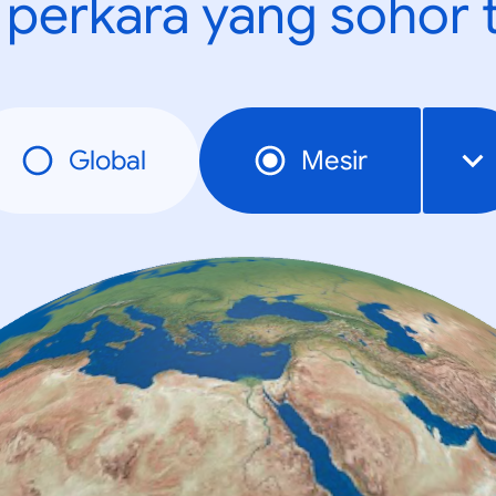
t perkara yang sohor 
Global
Mesir