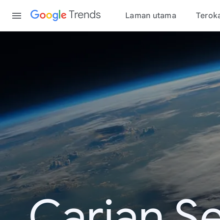
Content
Trends
Laman utama
Terok
Carian S