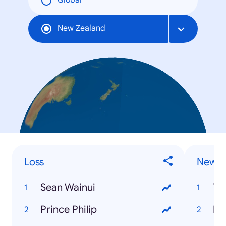
Global
New Zealand
Loss
News
Sean Wainui
Ts
Prince Philip
Ke