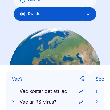
Global
Sweden
Vad?
Sport
Vad kostar det att ladda en elbil?
EM
Vad är RS-virus?
Pr