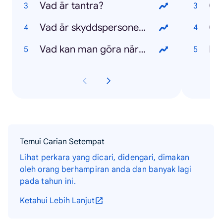
Vad är tantra?
OS
Vad är skyddspersoner?
Ch
Vad kan man göra när man har tråkigt?
Ha
Temui Carian Setempat
Lihat perkara yang dicari, didengari, dimakan
oleh orang berhampiran anda dan banyak lagi
pada tahun ini.
Ketahui Lebih Lanjut