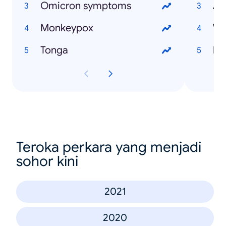
Omicron symptoms
As
Monkeypox
Wi
Tonga
Teroka perkara yang menjadi
sohor kini
2021
2020