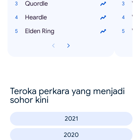
Quordle
Wh
Heardle
Wh
Elden Ring
Wh
Teroka perkara yang menjadi
sohor kini
2021
2020