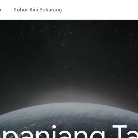
a
Sohor Kini Sekarang
epanjang T