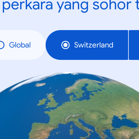
t perkara yang sohor 
Global
Switzerland