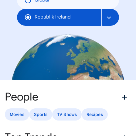
Global
Republik Ireland
People
Movies
Sports
TV Shows
Recipes