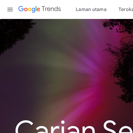
Content
Trends
Laman utama
Terok
Carian S