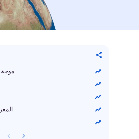
موجة )
المغر