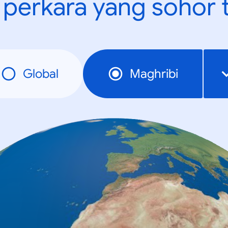
t perkara yang sohor 
Global
Maghribi