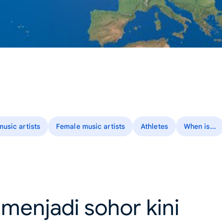
usic artists
Female music artists
Athletes
When is...
menjadi sohor kini