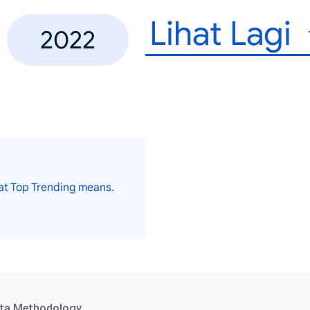
Lihat Lagi
2022
at Top Trending means.
ta Methodology