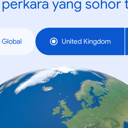
t perkara yang sohor 
Global
United Kingdom