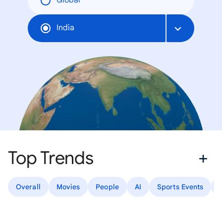
Global
India
Top Trends
Overall
Movies
People
AI
Sports Events