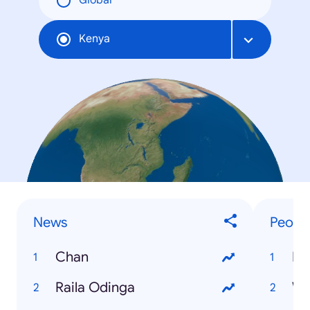
Global
Kenya
News
People
Chan
Fa
Raila Odinga
Wi