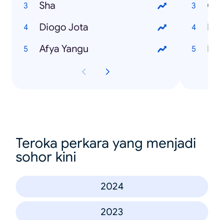
Sha
Ob
Diogo Jota
Ru
Afya Yangu
Ed
Teroka perkara yang menjadi
sohor kini
2024
2023