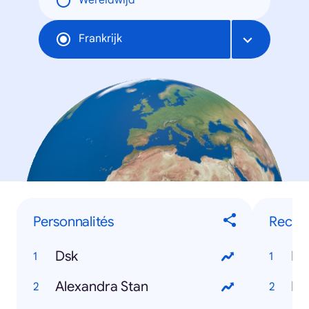
Wereldwijd
Frankrijk
Personnalités
Reche
Dsk
Mi
Alexandra Stan
Ds