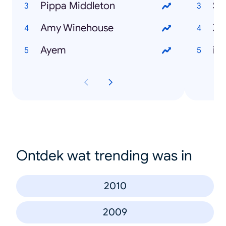
Pippa Middleton
Se
Amy Winehouse
Za
Ayem
iP
Ontdek wat trending was in
2010
2009