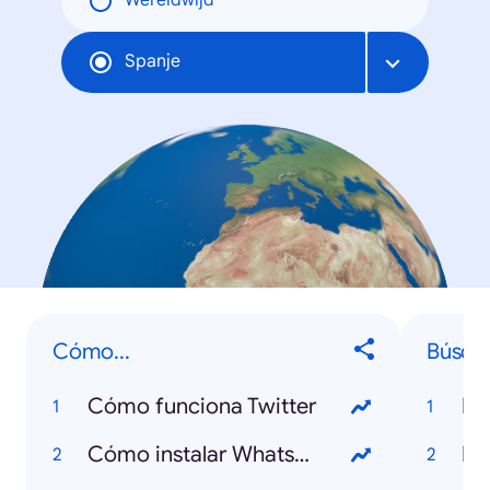
Wereldwijd
Spanje
Cómo...
Búsqu
Cómo funciona Twitter
Po
Cómo instalar WhatsApp
Fl