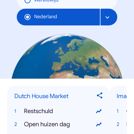
Wereldwijd
Nederland
Dutch House Market
Image
Restschuld
On
Open huizen dag
Bl