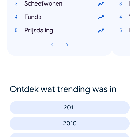
Scheefwonen
Lo
Funda
Vo
Prijsdaling
Ha
Ontdek wat trending was in
2011
2010