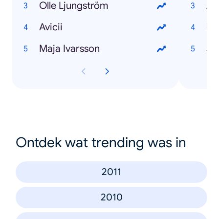
Olle Ljungström
An
Avicii
Ma
Maja Ivarsson
Jo
Ontdek wat trending was in
2011
2010