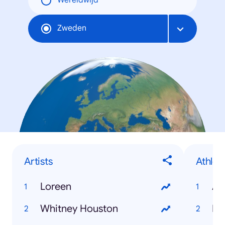
Wereldwijd
Zweden
Artists
Athlet
Loreen
An
Whitney Houston
Mar