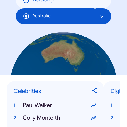
Wereldwijd
Australië
Celebrities
Digita
Paul Walker
Bit
Cory Monteith
Sn