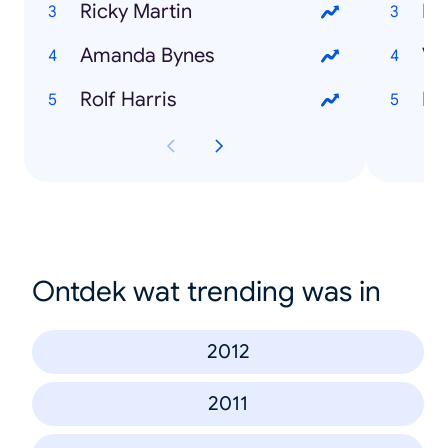
Ricky Martin
Bi
Amanda Bynes
Vi
Rolf Harris
Do
Ontdek wat trending was in
2012
2011