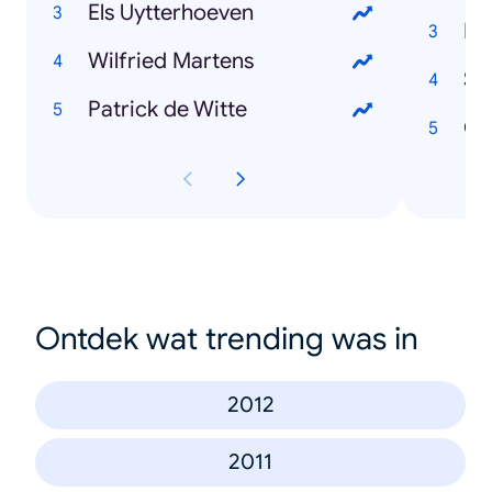
Els Uytterhoeven
Ne
Wilfried Martens
St
Patrick de Witte
Co
Ontdek wat trending was in
2012
2011